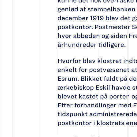
kunne det nok overraske n
genlød af stempelbanken o
december 1919 blev det g
postkontor. Postmester S
hvor abbeden og siden Fre
århundreder tidligere.
Hvorfor blev klostret ind
enkelt for postvæsenet at 
Esrum. Blikket faldt på d
ærkebiskop Eskil havde st
blevet kastet på porten og
Efter forhandlinger med 
tidspunkt administrerede 
postkontor i klostrets e