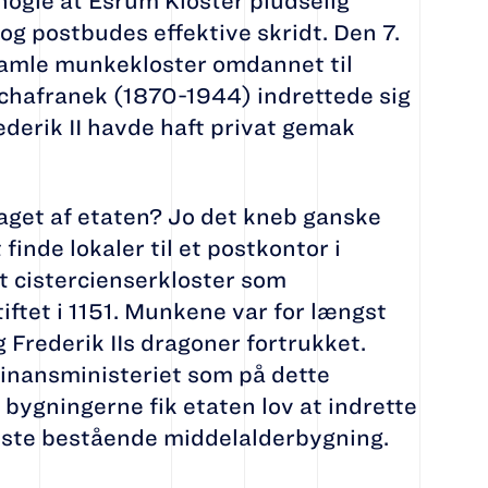
ogle at Esrum Kloster pludselig
g postbudes effektive skridt. Den 7.
amle munkekloster omdannet til
chafranek (1870-1944) indrettede sig
derik II havde haft privat gemak
taget af etaten? Jo det kneb ganske
finde lokaler til et postkontor i
et cistercienserkloster som
iftet i 1151. Munkene var for længst
 Frederik IIs dragoner fortrukket.
Finansministeriet som på dette
bygningerne fik etaten lov at indrette
neste bestående middelalderbygning.