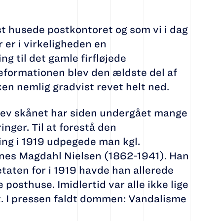
t husede postkontoret og som vi i dag
er i virkeligheden en
ng til det gamle firfløjede
reformationen blev den ældste del af
en nemlig gradvist revet helt ned.
lev skånet har siden undergået mange
nger. Til at forestå den
g i 1919 udpegede man kgl.
nes Magdahl Nielsen (1862-1941). Han
etaten for i 1919 havde han allerede
 posthuse. Imidlertid var alle ikke lige
t. I pressen faldt dommen: Vandalisme