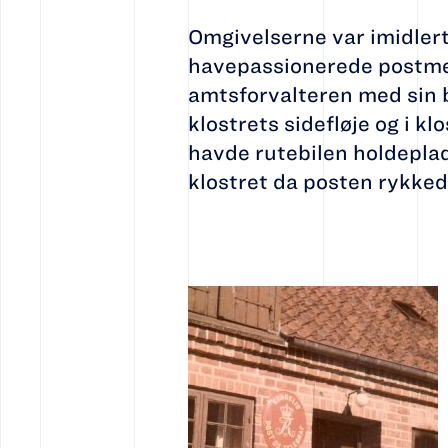
Omgivelserne var imidlert
havepassionerede postmes
amtsforvalteren med sin 
klostrets sidefløje og i 
havde rutebilen holdeplads
klostret da posten rykked