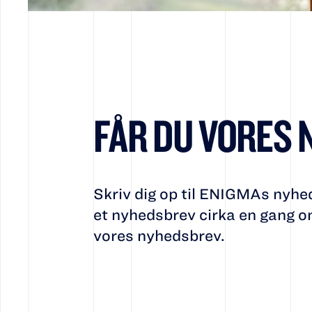
NYHEDER
HOLD DIG
FÅR DU VORES
OPDATERE
Skriv dig op til ENIGMAs nyhe
et nyhedsbrev cirka en gang om
vores nyhedsbrev.