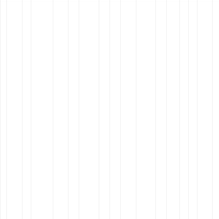
UDSTILLINGER
UDSTILLINGER DU
KAN OPLEVE LIGE NU
Oplev hvordan 400 års post-, tele og
kommunikationshistorie påvirker
måden, vi kommunikerer på i dag. På
ENIGMA bliver historien ikke kun fortalt,
men oplevet.
Gå på opdagelse i legende og interaktive udstillinger. L