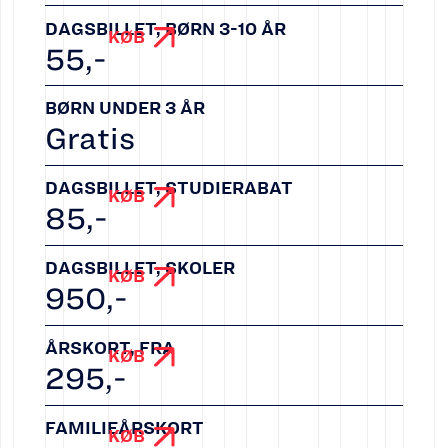
DAGSBILLET, BØRN 3-10 ÅR
KØB
55
,-
BØRN UNDER 3 ÅR
Gratis
DAGSBILLET, STUDIERABAT
KØB
85
,-
DAGSBILLET, SKOLER
KØB
950
,-
ÅRSKORT, FRA
KØB
295
,-
FAMILIEÅRSKORT
KØB