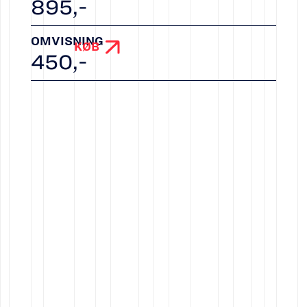
895
,-
OMVISNING
KØB
450
,-