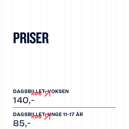
PRISER
DAGSBILLET, VOKSEN
KØB
140
,-
DAGSBILLET, UNGE 11-17 ÅR
KØB
85
,-