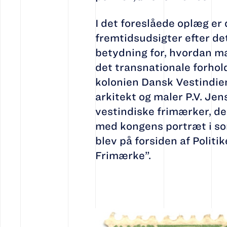
I det foreslåede oplæg er
fremtidsudsigter efter de
betydning for, hvordan ma
det transnationale forho
kolonien Dansk Vestindie
arkitekt og maler P.V. Je
vestindiske frimærker, d
med kongens portræt i sort
blev på forsiden af Polit
Frimærke”.