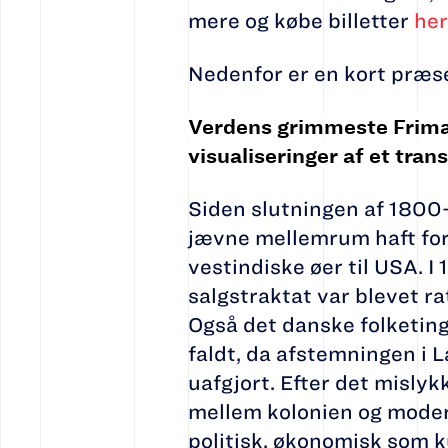
mere og købe billetter
he
Nedenfor er en kort præse
Verdens grimmeste Frimæ
visualiseringer af et tran
Siden slutningen af 1800
jævne mellemrum haft for
vestindiske øer til USA. I
salgstraktat var blevet ra
Også det danske folketin
faldt, da afstemningen i 
uafgjort. Efter det mislyk
mellem kolonien og moder
politisk, økonomisk som k