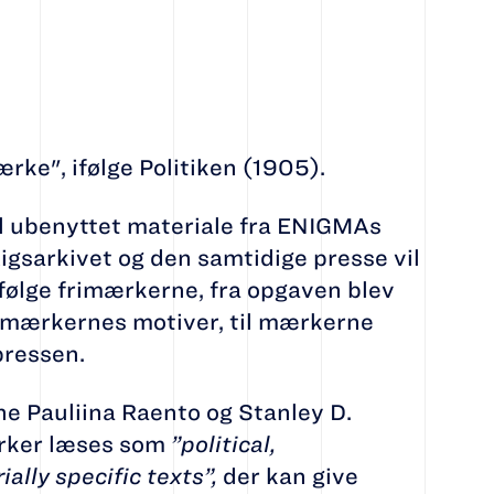
ke", ifølge Politiken (1905).
l ubenyttet materiale fra ENIGMAs
Rigsarkivet og den samtidige presse vil
følge frimærkerne, fra opgaven blev
frimærkernes motiver, til mærkerne
pressen.
e Pauliina Raento og Stanley D.
ærker læses som
”political,
ially specific texts”,
der kan give