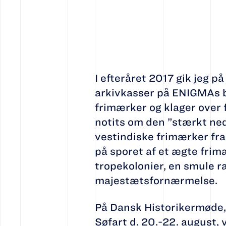
I efteråret 2017 gik jeg p
arkivkasser på ENIGMAs bi
frimærker og klager over 
notits om den ”stærkt ne
vestindiske frimærker fra
på sporet af et ægte fri
tropekolonier, en smule r
majestætsfornærmelse.
På Dansk Historikermøde, 
Søfart d. 20.-22. august, 