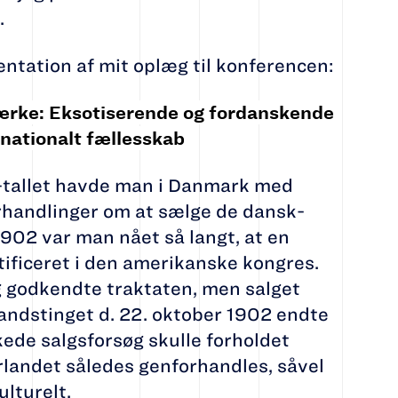
r
.
ntation af mit oplæg til konferencen:
rke: Eksotiserende og fordanskende
snationalt fællesskab
-tallet havde man i Danmark med
handlinger om at sælge de dansk-
 1902 var man nået så langt, at en
tificeret i den amerikanske kongres.
g godkendte traktaten, men salget
Landstinget d. 22. oktober 1902 endte
kede salgsforsøg skulle forholdet
landet således genforhandles, såvel
ulturelt.