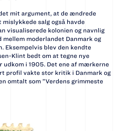
 det mit argument, at de ændrede
t mislykkede salg også havde
n visualiserede kolonien og navnlig
ld mellem moderlandet Danmark og
n. Eksempelvis blev den kendte
nsen-Klint bedt om at tegne nye
er udkom i 1905. Det ene af mærkerne
 profil vakte stor kritik i Danmark og
iken omtalt som ”Verdens grimmeste