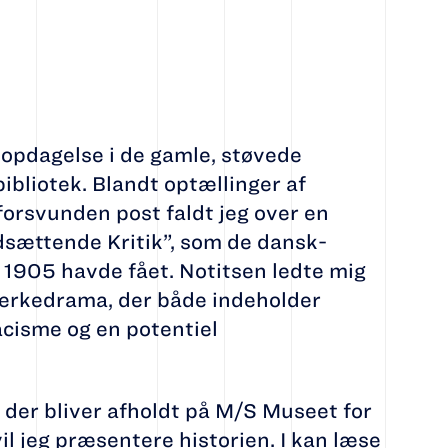
å opdagelse i de gamle, støvede
bliotek. Blandt optællinger af
forsvunden post faldt jeg over en
dsættende Kritik”, som de dansk-
 1905 havde fået. Notitsen ledte mig
mærkedrama, der både indeholder
acisme og en potentiel
der bliver afholdt på M/S Museet for
vil jeg præsentere historien. I kan læse