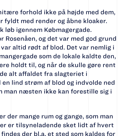
nitære forhold ikke på højde med dem,
ar fyldt med render og åbne kloaker.
ak løb igennem Købmagergade.
or Rosenåen, og det var med god grund
var altid rødt af blod. Det var nemlig i
mangergade som de lokale kaldte den,
e holdt til, og når de skulle gøre rent
 alt affaldet fra slagteriet i
 en lind strøm af blod og indvolde ned
man næsten ikke kan forestille sig i
 er der mange rum og gange, som man
er er tilsyneladende sket lidt af hvert
findes der bl.a. et sted som kaldes for