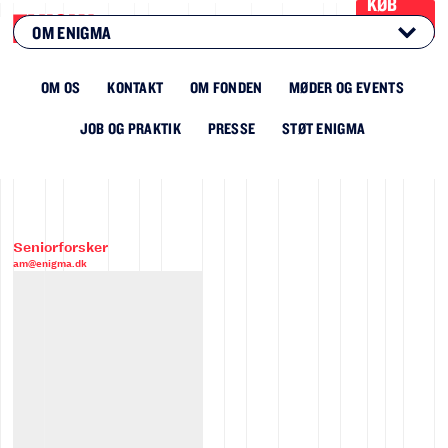
KØB
BILLET
OM ENIGMA
OM OS
KONTAKT
OM FONDEN
MØDER OG EVENTS
JOB OG PRAKTIK
PRESSE
STØT ENIGMA
Seniorforsker
am@enigma.dk