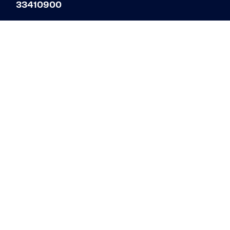
33410900
museum@enigma.dk
© 2023 ENIGMA – Museum for post, tele og
kommunikation‍
Øster Allé 3