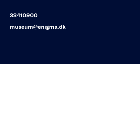
33410900
museum@enigma.dk
© 2023 ENIGMA – Museum for post, tele og
kommunikation‍
Øster Allé 3
2100 København Ø