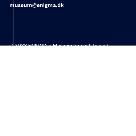
museum@enigma.dk
© 2023 ENIGMA – Museum for post, tele og
kommunikation‍
Øster Allé 3
2100 København Ø