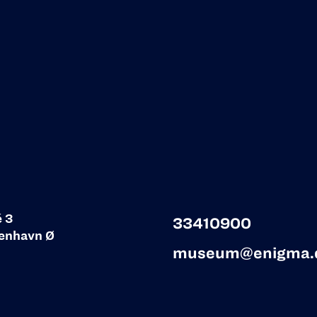
é 3
33410900
enhavn Ø
museum@enigma.