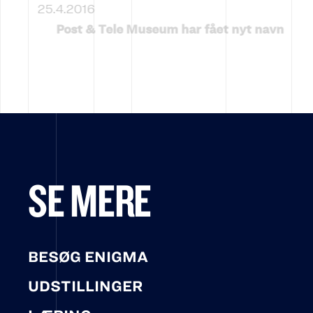
25.4.2016
Post & Tele Museum har fået nyt navn
SE MERE
BESØG ENIGMA
UDSTILLINGER