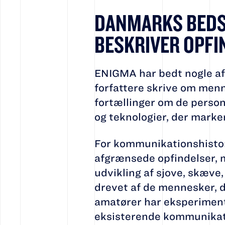
DANMARKS BEDS
BESKRIVER OPFI
ENIGMA har bedt nogle a
forfattere skrive om men
fortællinger om de persone
og teknologier, der marker
For kommunikationshistori
afgrænsede opfindelser, 
udvikling af sjove, skæve, 
drevet af de mennesker, d
amatører har eksperiment
eksisterende kommunikati