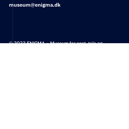
museum@enigma.dk
© 2023 ENIGMA – Museum for post, tele og
kommunikation‍
Øster Allé 3
2100 København Ø