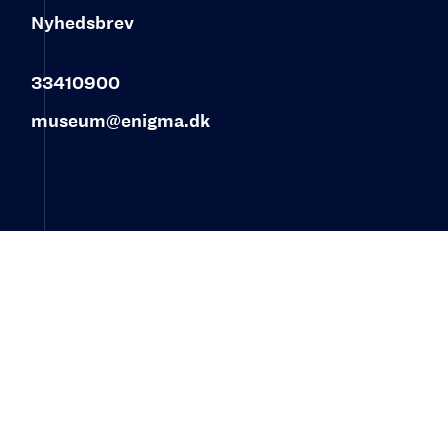
Nyhedsbrev
33410900
museum@enigma.dk
© 2023 ENIGMA – Museum for post, tele og
kommunikation‍
Øster Allé 3
2100 København Ø