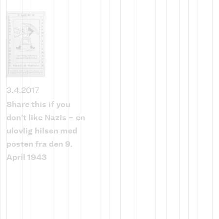
3.4.2017
Share this if you
don’t like Nazis – en
ulovlig hilsen med
posten fra den 9.
April 1943