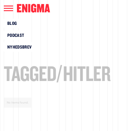
BLOG
PODCAST
NYHEDSBREV
TAGGED/
HITLER
No items found.