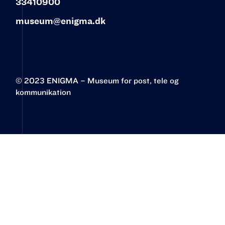
33410900
museum@enigma.dk
© 2023 ENIGMA – Museum for post, tele og
kommunikation‍
Øster Allé 3
2100 København Ø