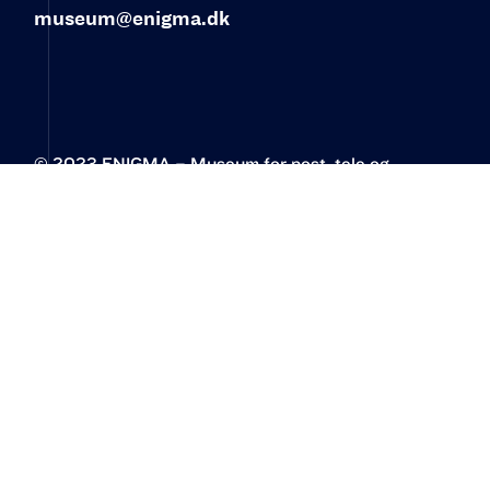
museum@enigma.dk
© 2023 ENIGMA – Museum for post, tele og
kommunikation‍
Øster Allé 3
2100 København Ø