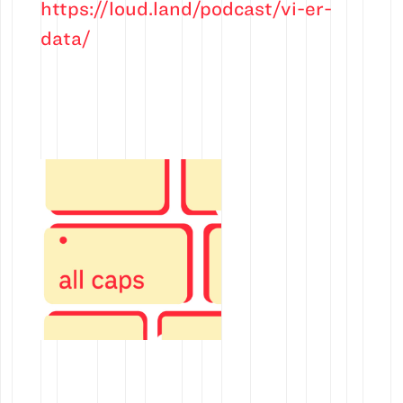
https://loud.land/podcast/vi-er-
data/