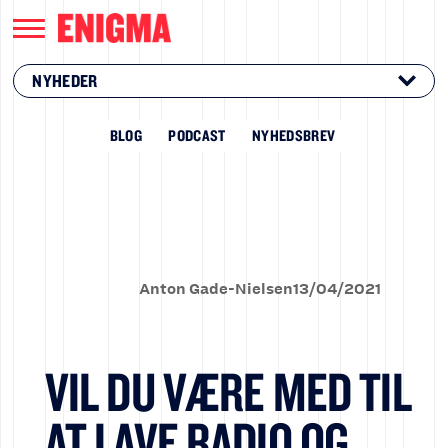
NYHEDER
BLOG
PODCAST
NYHEDSBREV
Anton Gade-Nielsen
13
/
04
/
2021
VIL DU VÆRE MED TIL
AT LAVE RADIO OG