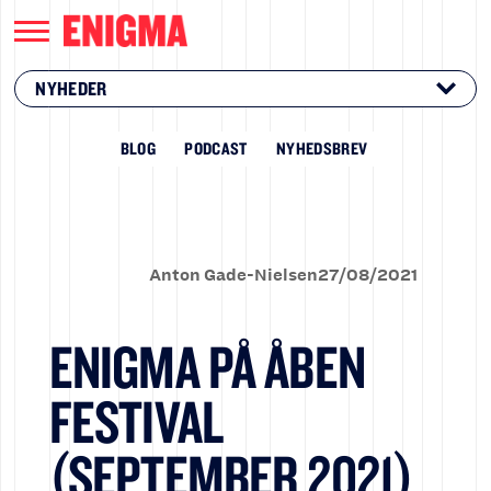
NYHEDER
BLOG
PODCAST
NYHEDSBREV
Anton Gade-Nielsen
27
/
08
/
2021
ENIGMA PÅ ÅBEN
FESTIVAL
(SEPTEMBER 2021)